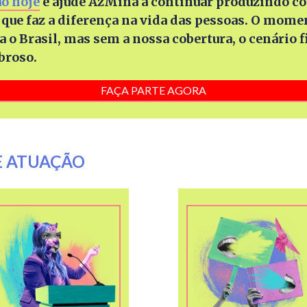
o hoje
e ajude AzMina a continuar produzindo c
que faz a diferença na vida das pessoas. O mome
ra o Brasil, mas sem a nossa cobertura, o cenário f
broso.
FAÇA PARTE AGORA
E ATUAÇÃO