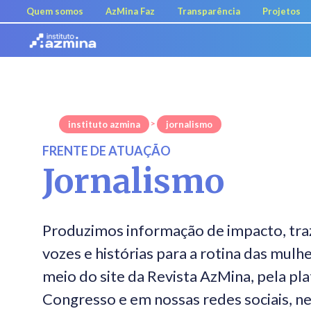
Quem somos
AzMina Faz
Transparência
Projetos
>
instituto azmina
jornalismo
FRENTE DE ATUAÇÃO
Jornalismo
Produzimos informação de impacto, tra
vozes e histórias para a rotina das mulh
meio do site da Revista AzMina, pela pl
Congresso e em nossas redes sociais, n