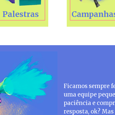
Palestras
Campanha
FALE COM AZM
Fale c
Ficamos sempre fe
uma equipe peque
paciência e compr
resposta, ok? Mas