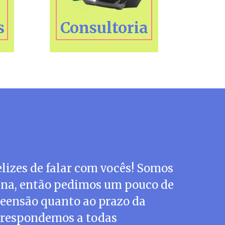
s
Consultoria
INA
om AzMina
lizes de falar com vocês! Somos
na, então pedimos um pouco de
eensão quanto ao prazo da
 respondemos a todas