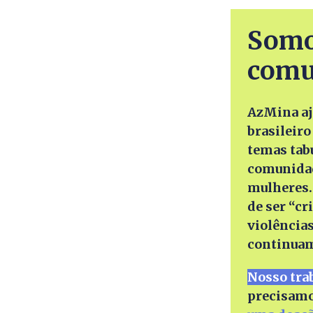
Somo
comun
AzMina ajudou a revolucionar a cobertura de gênero no jornalismo
brasileir
temas tab
comunidad
mulheres.
de ser “c
violências
continuam
Nosso tra
precisamo