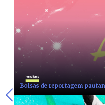
jornalismo
Aborto e Democracia
Série de reportagens e Mapa mostram como barreiras 