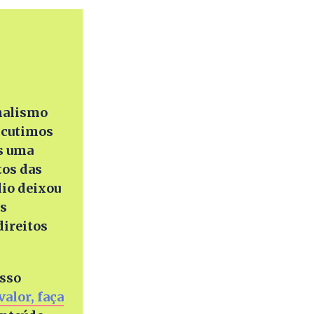
scutimos
s uma
tos das
io deixou
as
direitos
isso
alor, faça