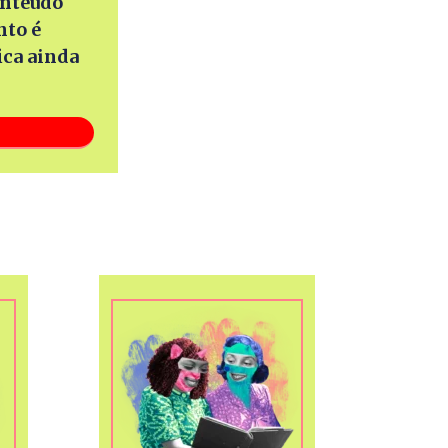
onteúdo
nto é
ica ainda