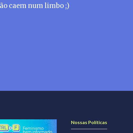
ão caem num limbo ;)
Nossas Políticas