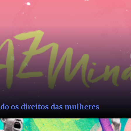
jornalismo
Além do Plenári
e retrocessos(...)
Gênero e raça no Congresso 