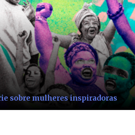
jornalismo
Mapa do Aborto
nero tem apoio(...)