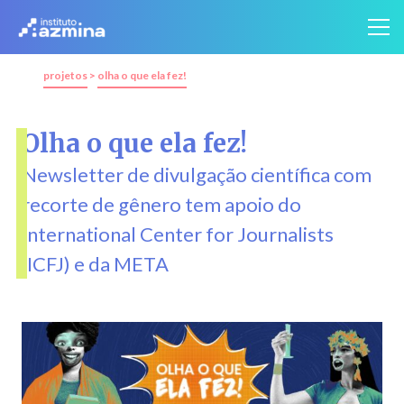
projetos
>
olha o que ela fez!
Olha o que ela fez!
Newsletter de divulgação científica com
recorte de gênero tem apoio do
International Center for Journalists
(ICFJ) e da META