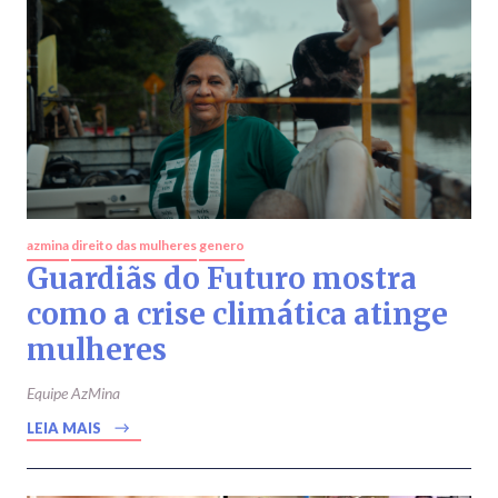
azmina
direito das mulheres
genero
Guardiãs do Futuro mostra
como a crise climática atinge
mulheres
Equipe AzMina