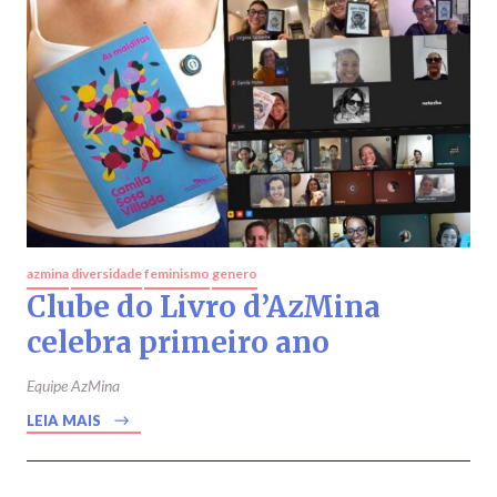
azmina
diversidade
feminismo
genero
Clube do Livro d’AzMina
celebra primeiro ano
Equipe AzMina