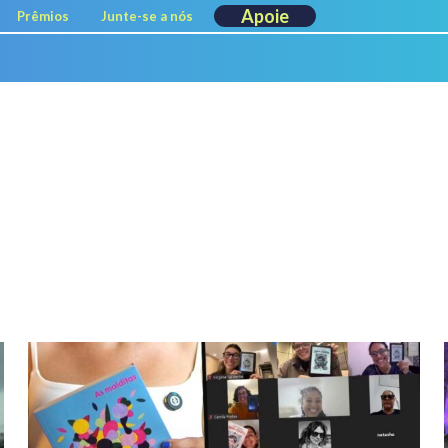
Apoie
Prêmios
Junte-se a nós