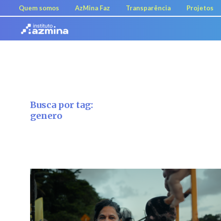
Quem somos
AzMina Faz
Transparência
Projetos
Busca por tag:
genero