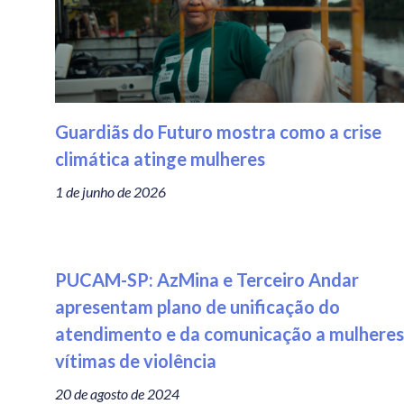
Guardiãs do Futuro mostra como a crise
climática atinge mulheres
1 de junho de 2026
PUCAM-SP: AzMina e Terceiro Andar
apresentam plano de unificação do
atendimento e da comunicação a mulheres
vítimas de violência
20 de agosto de 2024