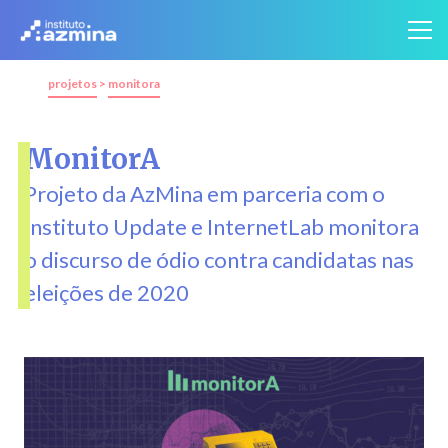
projetos
>
monitora
MonitorA
Projeto da AzMina em parceria com o
Instituto Update e InternetLab monitora
o discurso de ódio contra candidatas nas
eleições de 2020