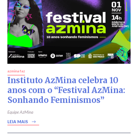
azmina faz
Instituto AzMina celebra 10
anos com o “Festival AzMina:
Sonhando Feminismos”
Equipe AzMina