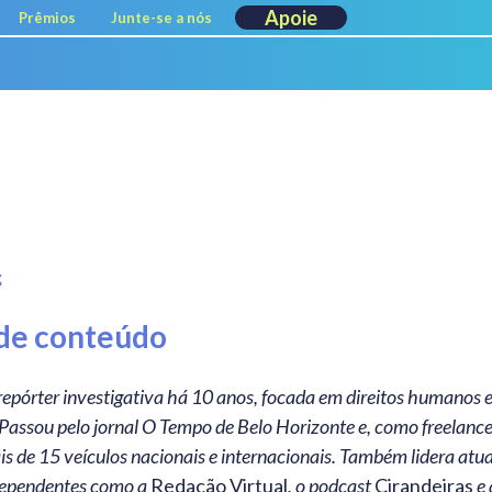
Apoie
Prêmios
Junte-se a nós
z
de conteúdo
 Passou pelo jornal O Tempo de Belo Horizonte e, como freelance
s de 15 veículos nacionais e internacionais. Também lidera atu
ndependentes como a
Redação Virtual
, o podcast
Cirandeiras
e 