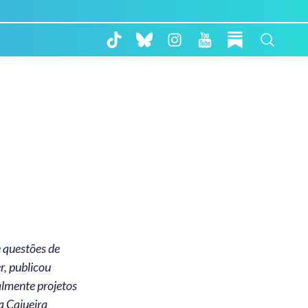
r, publicou
almente projetos
a Cajueira