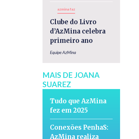
azmina faz
Clube do Livro
d’AzMina celebra
primeiro ano
Equipe AzMina
MAIS DE JOANA
SUAREZ
Tudo que AzMina
fez em 2025
Conexões PenhaS:
AzMina realiza