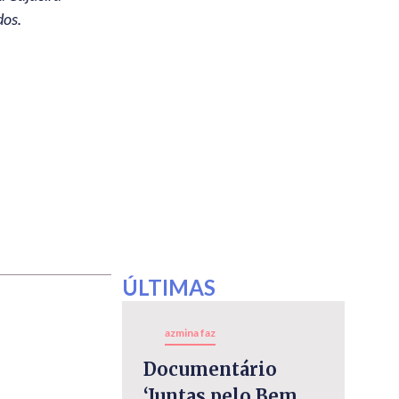
dos.
ÚLTIMAS
azmina faz
Documentário
‘Juntas pelo Bem