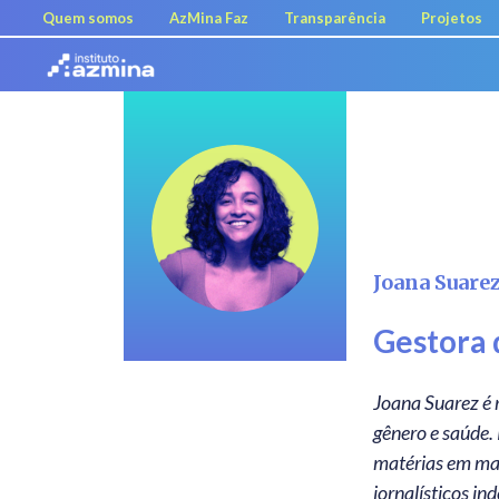
Quem somos
AzMina Faz
Transparência
Projetos
Joana Suare
Gestora 
Joana Suarez é repórter investigativa há 10 anos, focada em direitos humanos e questões de
gênero e saúde.
matérias em mai
jornalísticos i